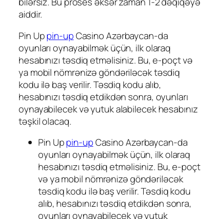
bilərsiz. Bu proses əksər zaman 1-2 dəqiqəyə
aiddir.
Pin Up
pin-up
Casino Azərbaycan-da
oyunları oynayabilmək üçün, ilk olaraq
hesabınızı təsdiq etməlisiniz. Bu, e-poçt və
ya mobil nömrənizə göndəriləcək təsdiq
kodu ilə baş verilir. Təsdiq kodu alıb,
hesabınızı təsdiq etdikdən sonra, oyunları
oynayabilecek və yutuk alabilecek hesabınız
təşkil olacaq.
Pin Up
pin-up
Casino Azərbaycan-da
oyunları oynayabilmək üçün, ilk olaraq
hesabınızı təsdiq etməlisiniz. Bu, e-poçt
və ya mobil nömrənizə göndəriləcək
təsdiq kodu ilə baş verilir. Təsdiq kodu
alıb, hesabınızı təsdiq etdikdən sonra,
oyunları oynayabilecek və yutuk