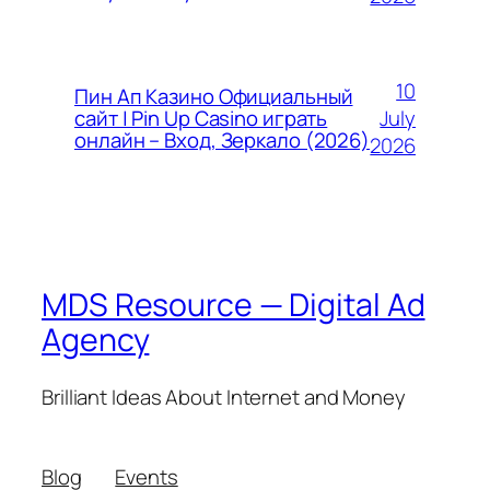
10
Пин Ап Казино Официальный
July
сайт | Pin Up Casino играть
онлайн – Вход, Зеркало (2026)
2026
MDS Resource — Digital Ad
Agency
Brilliant Ideas About Internet and Money
Blog
Events