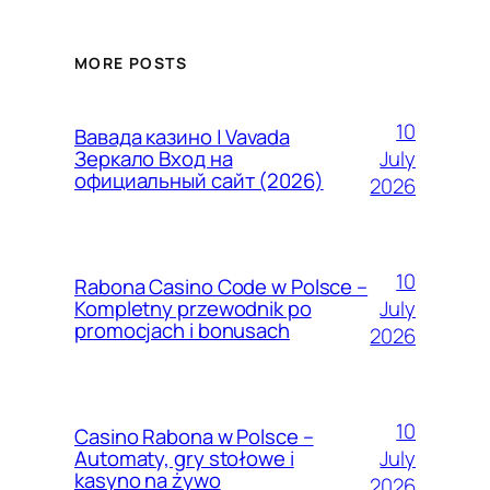
MORE POSTS
10
Вавада казино | Vavada
July
Зеркало Вход на
официальный сайт (2026)
2026
10
Rabona Casino Code w Polsce –
July
Kompletny przewodnik po
promocjach i bonusach
2026
10
Casino Rabona w Polsce –
July
Automaty, gry stołowe i
kasyno na żywo
2026