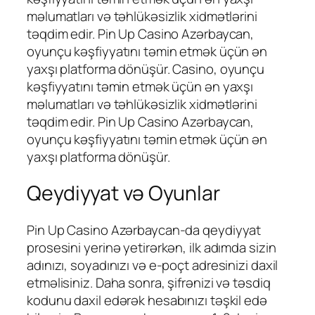
məlumatları və təhlükəsizlik xidmətlərini
təqdim edir. Pin Up Casino Azərbaycan,
oyunçu kəşfiyyatını təmin etmək üçün ən
yaxşı platforma dönüşür. Casino, oyunçu
kəşfiyyatını təmin etmək üçün ən yaxşı
məlumatları və təhlükəsizlik xidmətlərini
təqdim edir. Pin Up Casino Azərbaycan,
oyunçu kəşfiyyatını təmin etmək üçün ən
yaxşı platforma dönüşür.
Qeydiyyat və Oyunlar
Pin Up Casino Azərbaycan-da qeydiyyat
prosesini yerinə yetirərkən, ilk adımda sizin
adınızı, soyadınızı və e-poçt adresinizi daxil
etməlisiniz. Daha sonra, şifrənizi və təsdiq
kodunu daxil edərək hesabınızı təşkil edə