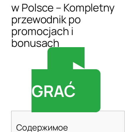
w Polsce – Kompletny
przewodnik po
promocjach i
bonusach
▶️
GRAĆ
Содержимое