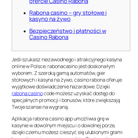
ofercie Casino Rabona
Rabona casino – gry stołowe i
kasyno na żywo
Bezpieczeństwo i płatności w
Casino Rabona
Jeśli szukasz niezawodnego i atrakcyjnego kasyna
online w Polsce, rabonacasino jest doskonałym
wyborem. Z szeroką gamą automatów, gier
stołowych i kasyna na żywo, casino rabona oferuje
wyjątkowe doświadczenie hazardowe. Dzięki
rabona casino
code możesz uzyskać dostęp do
specjalnych promocji i bonusów, które zwiększają
Twoje szanse na wygraną.
Aplikacja rabona casino app umożliwia grę w
kasynie w dowolnym miejscu i o dowolnej porze,
dzięki czemu możesz cieszyć się ulubionymi grami