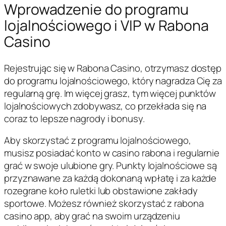
Wprowadzenie do programu
lojalnościowego i VIP w Rabona
Casino
Rejestrując się w Rabona Casino, otrzymasz dostęp
do programu lojalnościowego, który nagradza Cię za
regularną grę. Im więcej grasz, tym więcej punktów
lojalnościowych zdobywasz, co przekłada się na
coraz to lepsze nagrody i bonusy.
Aby skorzystać z programu lojalnościowego,
musisz posiadać konto w casino rabona i regularnie
grać w swoje ulubione gry. Punkty lojalnościowe są
przyznawane za każdą dokonaną wpłatę i za każde
rozegrane koło ruletki lub obstawione zakłady
sportowe. Możesz również skorzystać z rabona
casino app, aby grać na swoim urządzeniu