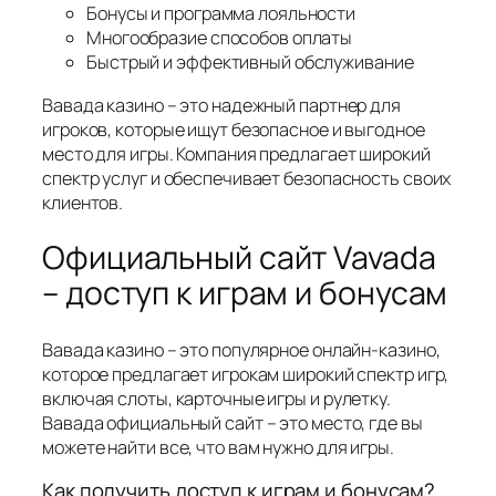
Бонусы и программа лояльности
Многообразие способов оплаты
Быстрый и эффективный обслуживание
Вавада казино – это надежный партнер для
игроков, которые ищут безопасное и выгодное
место для игры. Компания предлагает широкий
спектр услуг и обеспечивает безопасность своих
клиентов.
Официальный сайт Vavada
– доступ к играм и бонусам
Вавада казино – это популярное онлайн-казино,
которое предлагает игрокам широкий спектр игр,
включая слоты, карточные игры и рулетку.
Вавада официальный сайт – это место, где вы
можете найти все, что вам нужно для игры.
Как получить доступ к играм и бонусам?