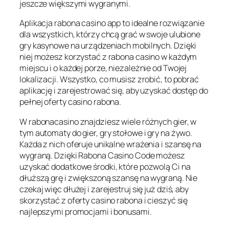
jeszcze większymi wygranymi.
Aplikacja rabona casino app to idealne rozwiązanie
dla wszystkich, którzy chcą grać w swoje ulubione
gry kasynowe na urządzeniach mobilnych. Dzięki
niej możesz korzystać z rabona casino w każdym
miejscu i o każdej porze, niezależnie od Twojej
lokalizacji. Wszystko, co musisz zrobić, to pobrać
aplikację i zarejestrować się, aby uzyskać dostęp do
pełnej oferty casino rabona.
W rabonacasino znajdziesz wiele różnych gier, w
tym automaty do gier, gry stołowe i gry na żywo.
Każda z nich oferuje unikalne wrażenia i szansę na
wygraną. Dzięki Rabona Casino Code możesz
uzyskać dodatkowe środki, które pozwolą Ci na
dłuższą grę i zwiększoną szansę na wygraną. Nie
czekaj więc dłużej i zarejestruj się już dziś, aby
skorzystać z oferty casino rabona i cieszyć się
najlepszymi promocjami i bonusami.