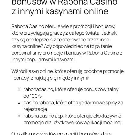
bonusów w Rabona Casino
z innymi kasynami online
Rabona Casino oferuje wiele promocji i bonusów,
które przyciągają graczy z całego świata. Jednak
czy są one lepsze niż te oferowane przez inne
kasyna online? Aby odpowiedzieć na to pytanie,
porównaliśmy promocje i bonusy w Rabona Casino z
innymi popularnymi kasynami.
Wśród kasyn online, które oferują podobne promocje
i bonusy, znajdują się między innymi:
rabonacasino, które oferuje bonus powitalny
do 100%
casino rabona, które oferuje darmowe spiny za
rejestrację
rabona casino app, które oferuje ekskluzywne
promocje dla użytkowników aplikacji mobilnej
Oto kilka przykładów promocji i bonusów, które