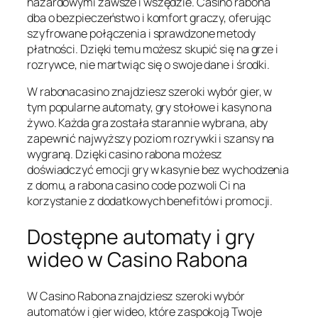
hazardowymi zawsze i wszędzie. Casino rabona
dba o bezpieczeństwo i komfort graczy, oferując
szyfrowane połączenia i sprawdzone metody
płatności. Dzięki temu możesz skupić się na grze i
rozrywce, nie martwiąc się o swoje dane i środki.
W rabonacasino znajdziesz szeroki wybór gier, w
tym popularne automaty, gry stołowe i kasyno na
żywo. Każda gra została starannie wybrana, aby
zapewnić najwyższy poziom rozrywki i szansy na
wygraną. Dzięki casino rabona możesz
doświadczyć emocji gry w kasynie bez wychodzenia
z domu, a rabona casino code pozwoli Ci na
korzystanie z dodatkowych benefitów i promocji.
Dostępne automaty i gry
wideo w Casino Rabona
W Casino Rabona znajdziesz szeroki wybór
automatów i gier wideo, które zaspokoją Twoje