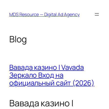
Skip
to
MDS Resource — Digital Ad Agency
content
Blog
Вавада казино | Vavada
Зеркало Вход на
официальный сайт (2026)
Вавада казино |