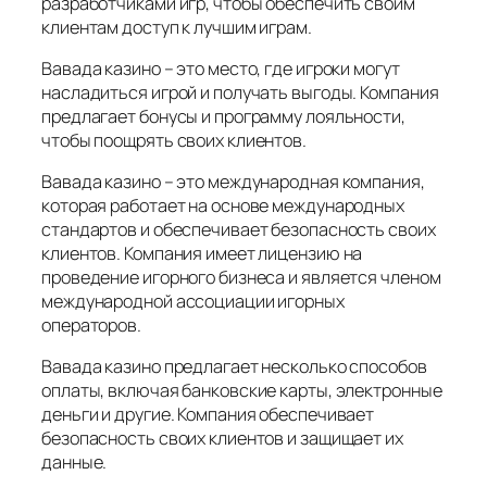
разработчиками игр, чтобы обеспечить своим
клиентам доступ к лучшим играм.
Вавада казино – это место, где игроки могут
насладиться игрой и получать выгоды. Компания
предлагает бонусы и программу лояльности,
чтобы поощрять своих клиентов.
Вавада казино – это международная компания,
которая работает на основе международных
стандартов и обеспечивает безопасность своих
клиентов. Компания имеет лицензию на
проведение игорного бизнеса и является членом
международной ассоциации игорных
операторов.
Вавада казино предлагает несколько способов
оплаты, включая банковские карты, электронные
деньги и другие. Компания обеспечивает
безопасность своих клиентов и защищает их
данные.