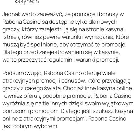
kasynach
Jednak warto zauważyć, że promocje i bonusy w
Rabona Casino są dostępne tylko dla nowych
graczy, którzy zarejestrują się na stronie kasyna.
Istnieją również pewne warunki i wymagania, które
muszą być spełnione, aby otrzymać te promocje.
Dlatego przed zarejestrowaniem się w kasynie,
warto przeczytać regulamin i warunki promocji.
Podsumowując, Rabona Casino oferuje wiele
atrakcyjnych promocji i bonusów, które przyciągają
graczy z całego świata. Chociaż inne kasyna online
również oferują podobne promocje, Rabona Casino
wyróżnia się na tle innych dzięki swoim wyjątkowym
bonusom i promocjom. Dlatego jeśli szukasz kasyna
online z atrakcyjnymi promocjami, Rabona Casino
jest dobrym wyborem.