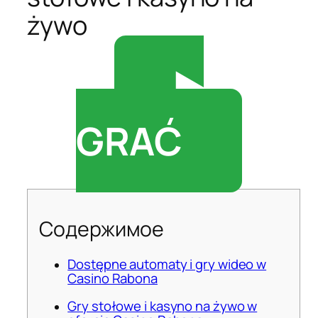
żywo
▶️
GRAĆ
Содержимое
Dostępne automaty i gry wideo w
Casino Rabona
Gry stołowe i kasyno na żywo w