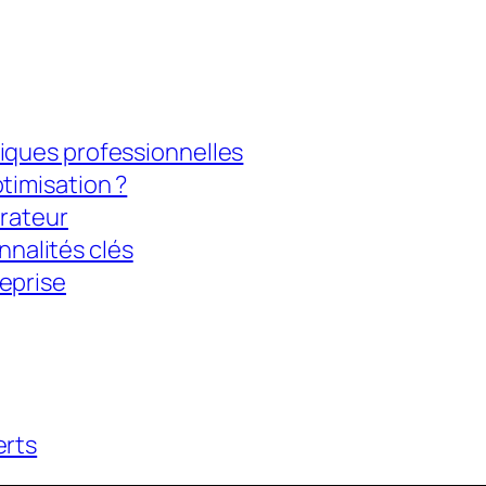
iques professionnelles
timisation ?
érateur
nnalités clés
eprise
erts