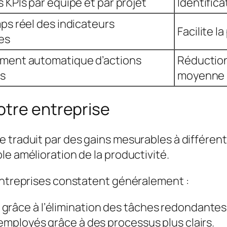
 KPIs par équipe et par projet
Identific
ps réel des indicateurs
Facilite l
es
ment automatique d’actions
Réduction
es
moyenne
otre entreprise
 traduit par des gains mesurables à différents
le amélioration de la productivité.
 entreprises constatent généralement :
grâce à l’élimination des tâches redondantes
 employés grâce à des processus plus clairs.